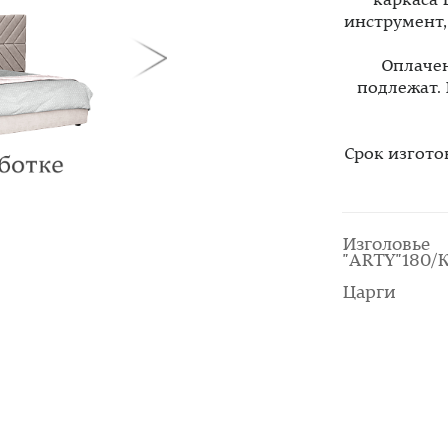
каркаса 
инструмент
Оплачен
подлежат.
Срок изгото
Изголовье
"ARTY"180/
Царги