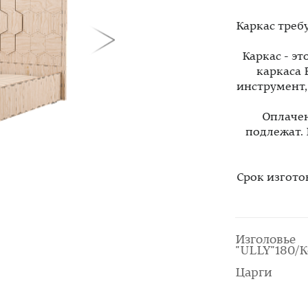
Каркас треб
Каркас - э
каркаса 
инструмент
Оплачен
подлежат.
Срок изгото
Изголовье
"ULLY"180/K
Царги