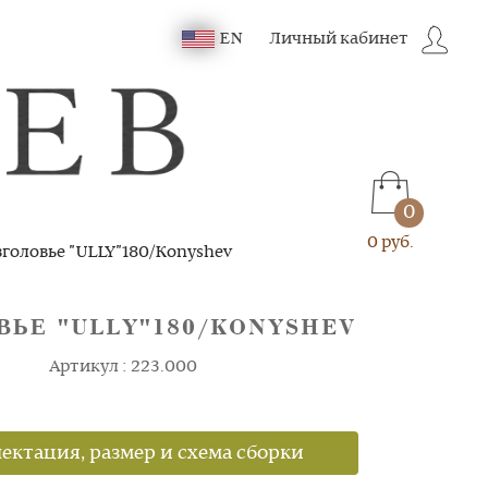
Личный кабинет
EN
0
0 руб.
головье "ULLY"180/Konyshev
ВЬЕ "ULLY"180/KONYSHEV
Артикул : 223.000
ектация, размер и схема сборки