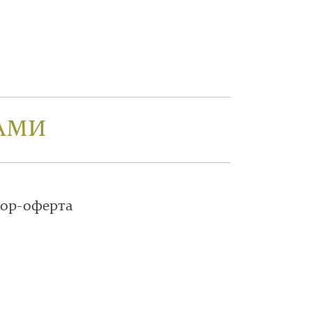
АМИ
вор-оферта