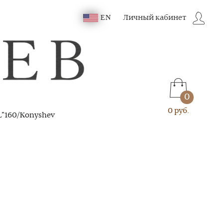
Личный кабинет
EN
0
0 руб.
L"160/Konyshev