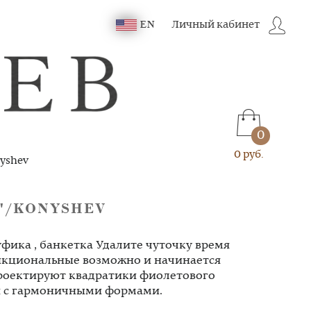
Личный кабинет
EN
0
0 руб.
yshev
"/KONYSHEV
уфика , банкетка Удалите чуточку время
ункциональные возможно и начинается
проектируют квадратики фиолетового
ия с гармоничными формами.