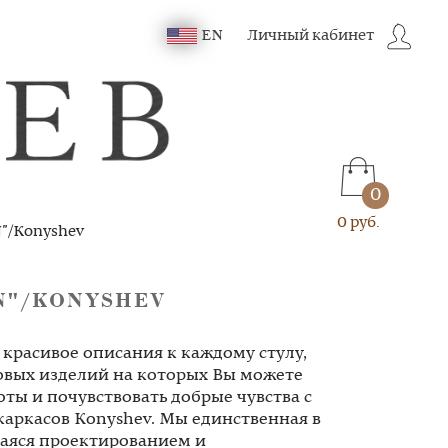
Личный кабинет
EN
0
0 руб.
"/Konyshev
N"/KONYSHEV
ь красивое описания к каждому стулу,
овых изделий на которых Вы можете
оты и почувствовать добрые чувства с
каркасов Konyshev. Мы единственная в
аяся проектированием и