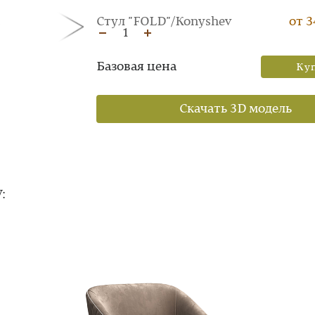
Стул "FOLD"/Konyshev
от 3
1
Базовая цена
Ку
Скачать 3D модель
: