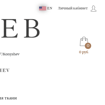
Личный кабинет
EN
0
0 руб.
"/Konyshev
HEV
ия ткани