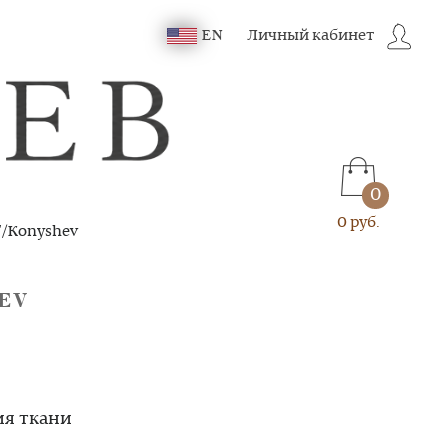
Личный кабинет
EN
0
0 руб.
"/Konyshev
EV
ия ткани