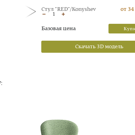
Стул "RED"/Konyshev
от 34
1
Базовая цена
Куп
Скачать 3D модель
: