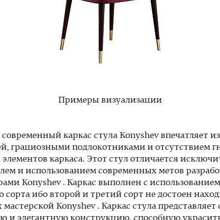
Примеры визуализации
современный каркас стула Konyshev впечатляет 
ей, грациозными подлокотниками и отсутствием г
 элементов каркаса. Этот стул отличается исключ
лем и использованием современных метов разраб
ами Konyshev . Каркас выполнен с использование
о сорта ибо второй и третий сорт не достоен наход
 мастерской Konyshev . Каркас стула представляет
ю и элегантную конструкцию, способную украсит