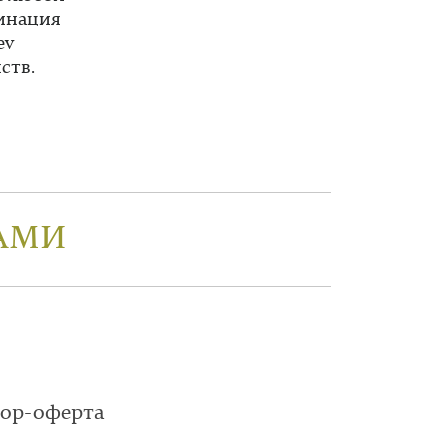
бинация
ev
ств.
АМИ
вор-оферта