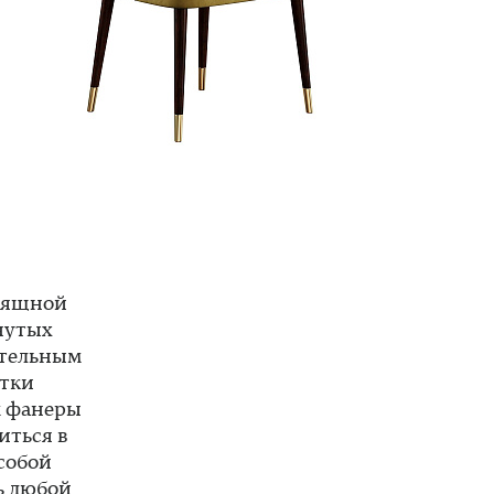
изящной
нутых
ительным
отки
м фанеры
иться в
 собой
ь любой