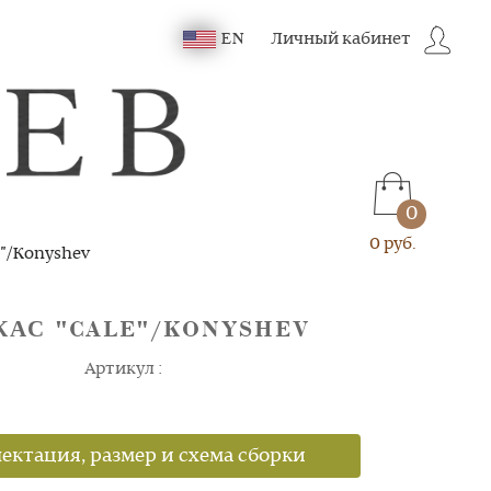
Личный кабинет
EN
0
0 руб.
"/Konyshev
КАС "CALE"/KONYSHEV
Артикул :
ектация, размер и схема сборки