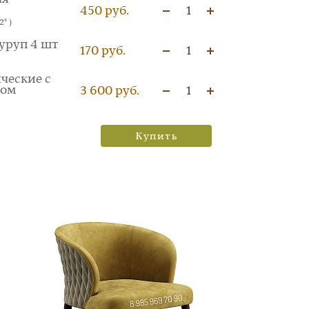
450 руб.
1
° )
уруп 4 шт
170 руб.
1
ческие с
ком
3 600 руб.
1
Купить