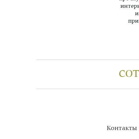
интерь
и
при
СО
Контакты