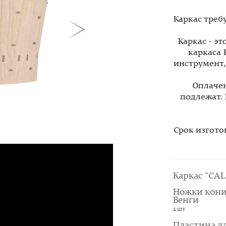
Каркас треб
Каркас - э
каркаса 
инструмент
Оплачен
подлежат.
Срок изгото
Каркас "CAL
Ножки кони
Венги
4 шт
Пластина д