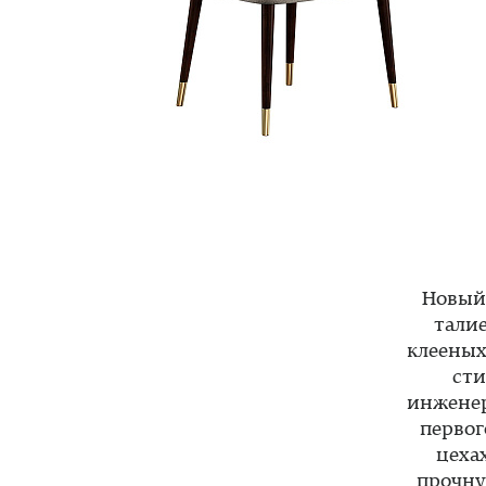
Новый 
тали
клееных
сти
инженер
первог
цехах
прочну