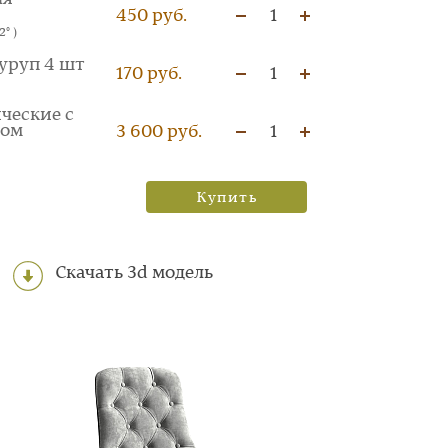
450 руб.
1
° )
уруп 4 шт
170 руб.
1
ческие с
ком
3 600 руб.
1
Купить
Скачать 3d модель