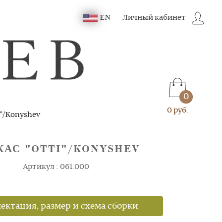
Личный кабинет
EN
0
0 руб.
"/Konyshev
КАС "OTTI"/KONYSHEV
Артикул : 061.000
ектация, размер и схема сборки