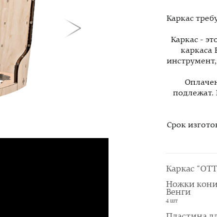
Каркас треб
Каркас - э
каркаса 
инструмент
Оплачен
подлежат.
Срок изгото
Каркас "OTT
Ножки кони
Венги
4 шт
Пластина д