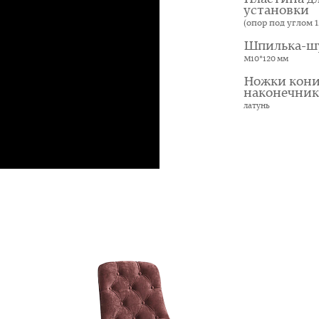
установки
(опор под углом 12
Шпилька-ш
М10*120 мм
Ножки кони
наконечни
латунь