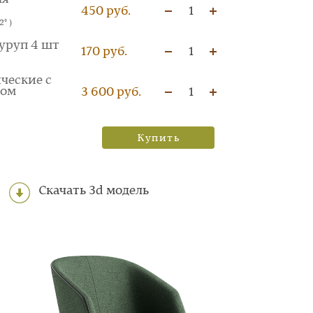
450 руб.
1
° )
уруп 4 шт
170 руб.
1
ческие с
ком
3 600 руб.
1
Купить
Скачать 3d модель