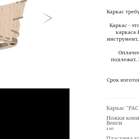
Каркас треб
Каркас - э
каркаса 
инструмент
Оплачен
подлежат.
Срок изгото
Каркас "PAC
Ножки кони
Венги
4 шт
Пластина д