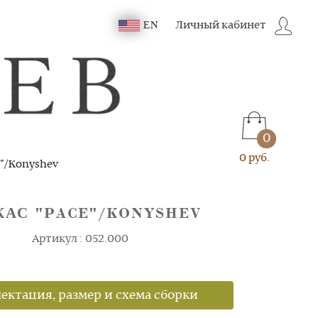
Личный кабинет
EN
0
0 руб.
"/Konyshev
КАС "PACE"/KONYSHEV
Артикул : 052.000
ектация, размер и схема сборки