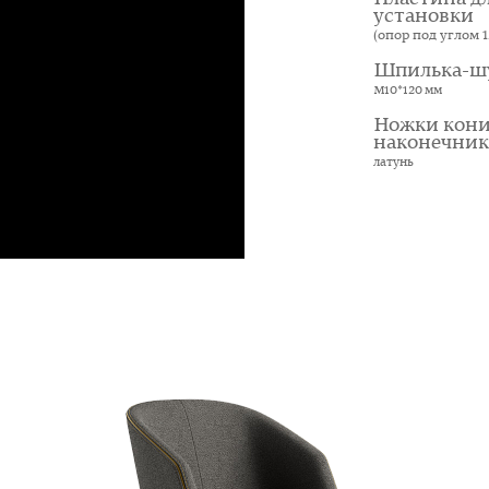
установки
(опор под углом 12
Шпилька-ш
М10*120 мм
Ножки кони
наконечни
латунь