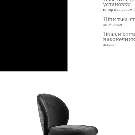
установки
(опор под углом 12
Шпилька-ш
М10*120 мм
Ножки кони
наконечни
латунь