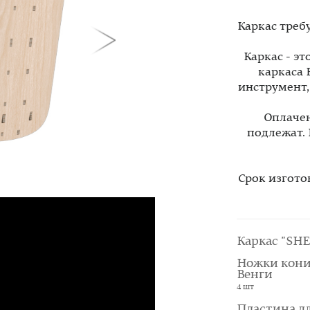
Каркас треб
Каркас - э
каркаса 
инструмент
Оплачен
подлежат.
Срок изгото
Каркас "SHE
Ножки кони
Венги
4 шт
Пластина д