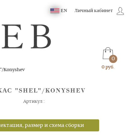
Личный кабинет
EN
0
0 руб.
"/Konyshev
КАС "SHEL"/KONYSHEV
Артикул :
ектация, размер и схема сборки