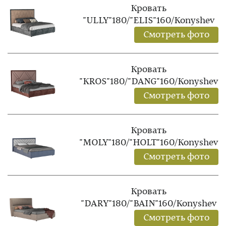
Кровать
"ULLY"180/"ELIS"160/Konyshev
Смотреть фото
Кровать
"KROS"180/"DANG"160/Konyshev
Смотреть фото
Кровать
"MOLY"180/"HOLT"160/Konyshev
Смотреть фото
Кровать
"DARY"180/"BAIN"160/Konyshev
Смотреть фото