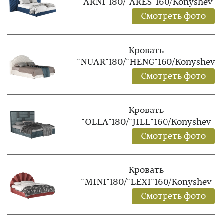
"ARNI"180/"ARES"160/Konyshev
Смотреть фото
Кровать
"NUAR"180/"HENG"160/Konyshev
Смотреть фото
Кровать
"OLLA"180/"JILL"160/Konyshev
Смотреть фото
Кровать
"MINI"180/"LEXI"160/Konyshev
Смотреть фото