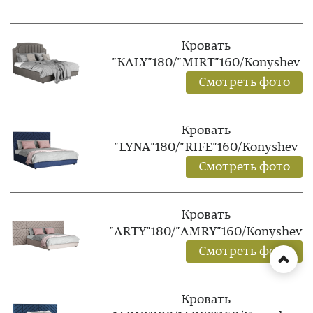
Кровать
"KALY"180/"MIRT"160/Konyshev
Смотреть фото
Кровать
"LYNA"180/"RIFE"160/Konyshev
Смотреть фото
Кровать
"ARTY"180/"AMRY"160/Konyshev
Смотреть фото
Кровать